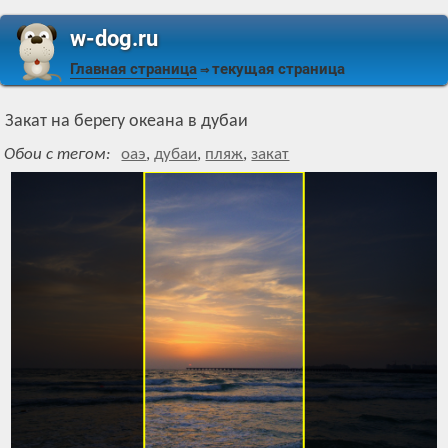
w-dog.ru
Главная страница
текущая страница
⇒
Закат на берегу океана в дубаи
Обои с тегом:
оаэ
,
дубаи
,
пляж
,
закат