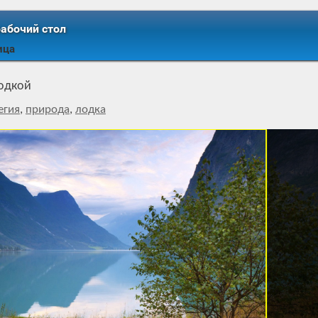
рабочий стол
ица
лодкой
егия
,
природа
,
лодка