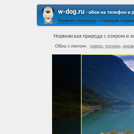
w-dog.ru
- обои на телефон и 
Главная страница
текущая стран
⇒
Норвежская природа с озером и 
Обои с тегом:
озеро
,
norway
,
норв