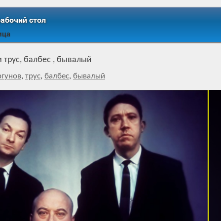
рабочий стол
ица
и трус, балбес , бывалый
гунов
,
трус
,
балбес
,
бывалый