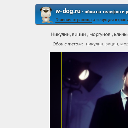
w-dog.ru
- обои на телефон и 
Главная страница
текущая стран
⇒
Никулин, вицин , моргунов , кличк
Обои с тегом:
никулин
,
вицин
,
мор