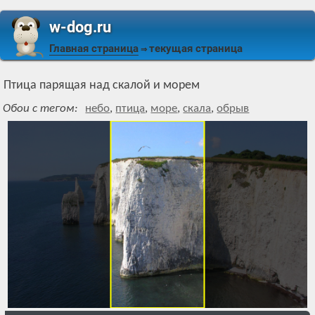
w-dog.ru
Главная страница
текущая страница
⇒
Птица парящая над скалой и морем
Обои с тегом:
небо
,
птица
,
море
,
скала
,
обрыв