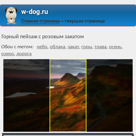
w-dog.ru
Главная страница
текущая страница
⇒
Горный пейзаж с розовым закатом
Обои с тегом:
небо
,
облака
,
закат
,
горы
,
трава
,
осень
,
озеро
,
дорога