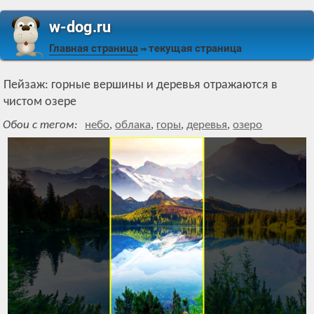
w-dog.ru
Главная страница
текущая страница
⇒
Пейзаж: горные вершины и деревья отражаются в
чистом озере
Обои с тегом:
небо
,
облака
,
горы
,
деревья
,
озеро