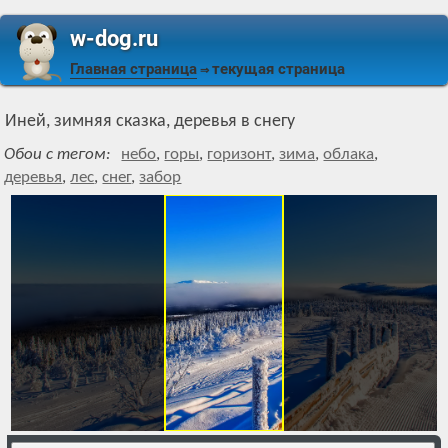
w-dog.ru
Главная страница
текущая страница
⇒
Иней, зимняя сказка, деревья в снегу
Обои с тегом:
небо
,
горы
,
горизонт
,
зима
,
облака
,
деревья
,
лес
,
снег
,
забор