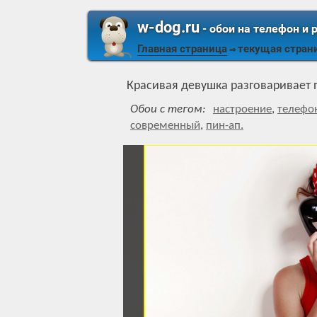
w-dog.ru
- обои на телефон и 
Главная страница
текущая стран
⇒
Красивая девушка разговаривает 
Обои с тегом:
настроение
,
телефо
современный
,
пин-ап.