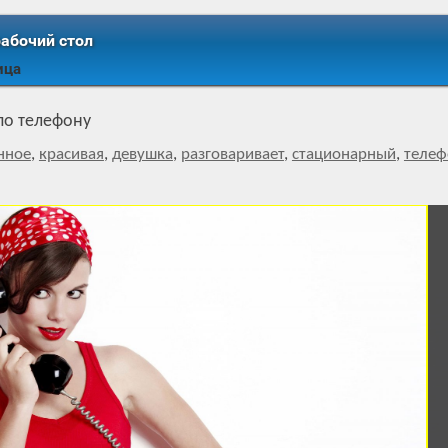
рабочий стол
ица
по телефону
нное
,
красивая
,
девушка
,
разговаривает
,
стационарный
,
телеф