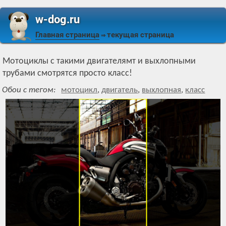
w-dog.ru
Главная страница
текущая страница
⇒
Мотоциклы с такими двигателямт и выхлопными
трубами смотрятся просто класс!
Обои с тегом:
мотоцикл
,
двигатель
,
выхлопная
,
класс