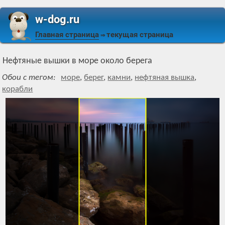
w-dog.ru
Главная страница
текущая страница
⇒
Нефтяные вышки в море около берега
Обои с тегом:
море
,
берег
,
камни
,
нефтяная вышка
,
корабли