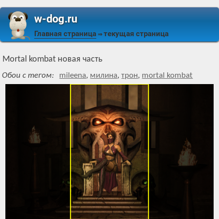
w-dog.ru
Главная страница
текущая страница
⇒
Mortal kombat новая часть
Обои с тегом:
mileena
,
милина
,
трон
,
mortal kombat