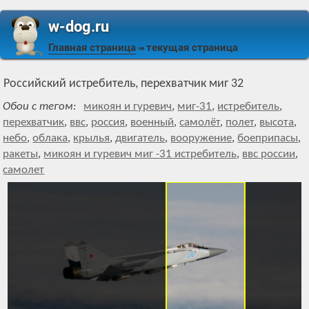
w-dog.ru
Главная страница
текущая страница
⇒
Российский истребитель, перехватчик миг 32
Обои с тегом:
микоян и гуревич
,
миг-31
,
истребитель
,
перехватчик
,
ввс
,
россия
,
военный
,
самолёт
,
полет
,
высота
,
небо
,
облака
,
крылья
,
двигатель
,
вооружение
,
боеприпасы
,
ракеты
,
микоян и гуревич миг -31 истребитель
,
ввс россии
,
самолет