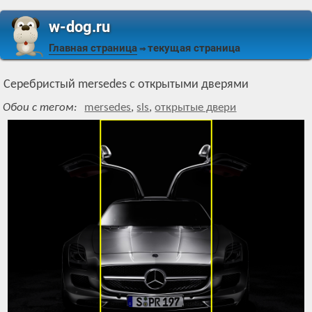
w-dog.ru
Главная страница
текущая страница
⇒
Серебристый mersedes с открытыми дверями
Обои с тегом:
mersedes
,
sls
,
открытые двери