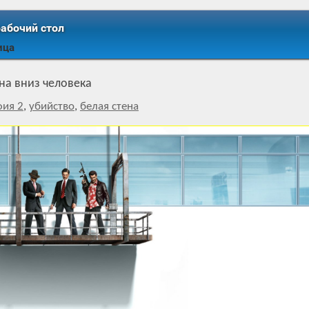
рабочий стол
ица
на вниз человека
ия 2
,
убийство
,
белая стена