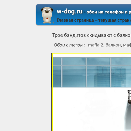
w-dog.ru
- обои на телефон и 
Главная страница
текущая стран
⇒
Трое бандитов скидывают с балко
Обои с тегом:
mafia 2
,
балкон
,
маф