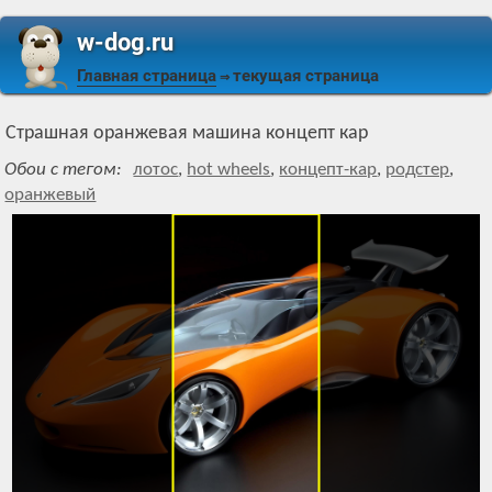
w-dog.ru
Главная страница
текущая страница
⇒
Страшная оранжевая машина концепт кар
Обои с тегом:
лотос
,
hot wheels
,
концепт-кар
,
родстер
,
оранжевый