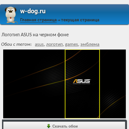
w-dog.ru
Главная страница
текущая страница
⇒
Логотип ASUS на черном фоне
Обои с тегом:
asus
,
логотип
,
games
,
эмблема
Скачать обои