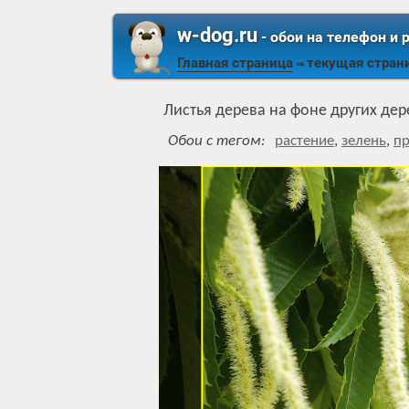
w-dog.ru
- обои на телефон и 
Главная страница
текущая стран
⇒
Листья дерева на фоне других дер
Обои с тегом:
растение
,
зелень
,
п