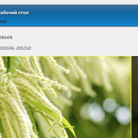
рабочий стол
ица
евьев
рирода
,
листья