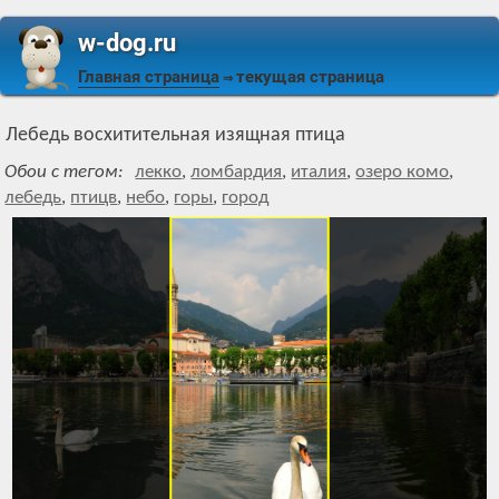
w-dog.ru
Главная страница
текущая страница
⇒
Лебедь восхитительная изящная птица
Обои с тегом:
лекко
,
ломбардия
,
италия
,
озеро комо
,
лебедь
,
птицв
,
небо
,
горы
,
город