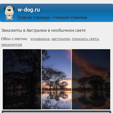
w-dog.ru
Главная страница
текущая страница
⇒
Эвкалипты в Австралии в необычном свете
Обои с тегом:
кунаварра
,
австралия
,
показать света
,
эвкалиптов