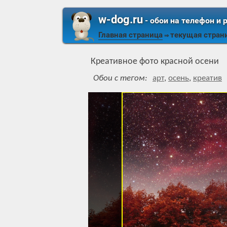
w-dog.ru
- обои на телефон и 
Главная страница
текущая стран
⇒
Креативное фото красной осени
Обои с тегом:
арт
,
осень
,
креатив