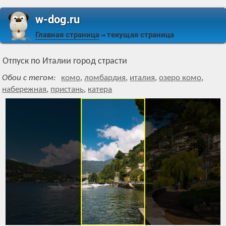
w-dog.ru
Главная страница
текущая страница
⇒
Отпуск по Италии город страсти
Обои с тегом:
комо
,
ломбардия
,
италия
,
озеро комо
,
набережная
,
пристань
,
катера