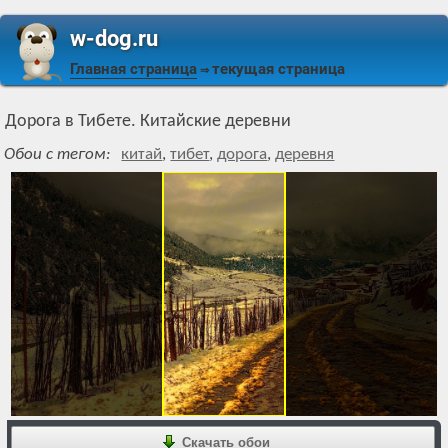
w-dog.ru
Главная страница
текущая страница
⇒
Дорога в Тибете. Китайские деревни
Обои с тегом:
китай
,
тибет
,
дорога
,
деревня
Скачать обои