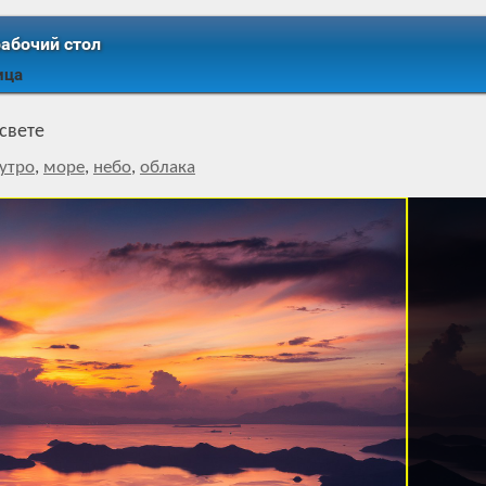
рабочий стол
ица
свете
утро
,
море
,
небо
,
облака