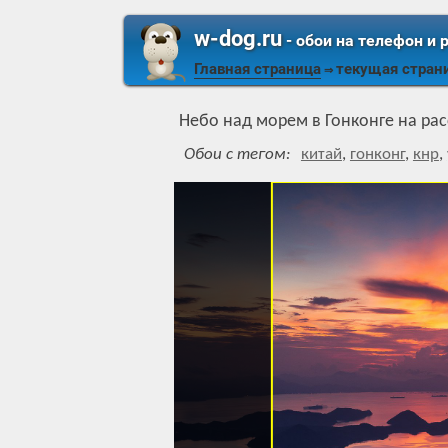
w-dog.ru
- обои на телефон и 
Главная страница
текущая стран
⇒
Небо над морем в Гонконге на рас
Обои с тегом:
китай
,
гонконг
,
кнр
,