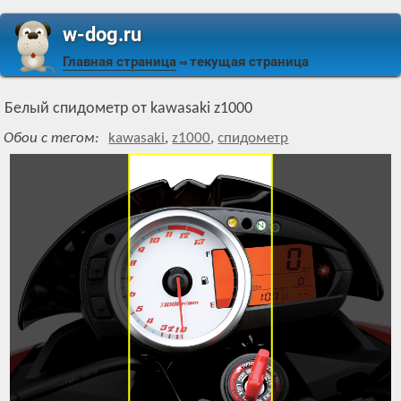
w-dog.ru
Главная страница
текущая страница
⇒
Белый спидометр от kawasaki z1000
Обои с тегом:
kawasaki
,
z1000
,
спидометр