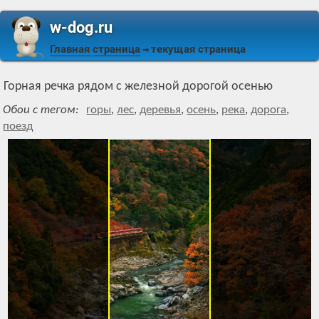
w-dog.ru
Главная страница
текущая страница
⇒
Горная речка рядом с железной дорогой осенью
Обои с тегом:
горы
,
лес
,
деревья
,
осень
,
река
,
дорога
,
поезд