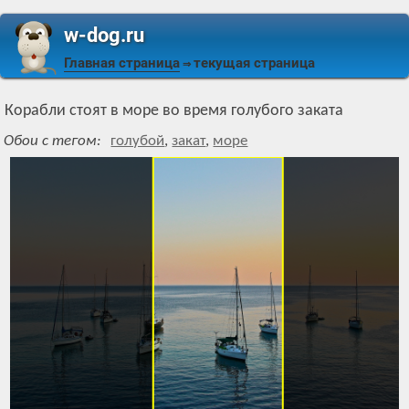
w-dog.ru
Главная страница
текущая страница
⇒
Корабли стоят в море во время голубого заката
Обои с тегом:
голубой
,
закат
,
море