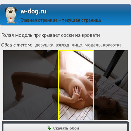
w-dog.ru
Главная страница
текущая страница
⇒
Голая модель прикрывает соски на кровати
Обои с тегом:
девушка
,
взгляд
,
лицо
,
модель
,
красотка
Скачать обои