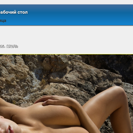
рабочий стол
ица
ки
,
грудь