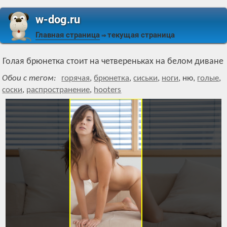
w-dog.ru
Главная страница
текущая страница
⇒
Голая брюнетка стоит на четвереньках на белом диване
Обои с тегом:
горячая
,
брюнетка
,
сиськи
,
ноги
,
ню
,
голые
,
соски
,
распространение
,
hooters