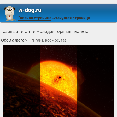
w-dog.ru
Главная страница
текущая страница
⇒
Газовый гигант и молодая горячая планета
Обои с тегом:
гигант
,
космос
,
газ