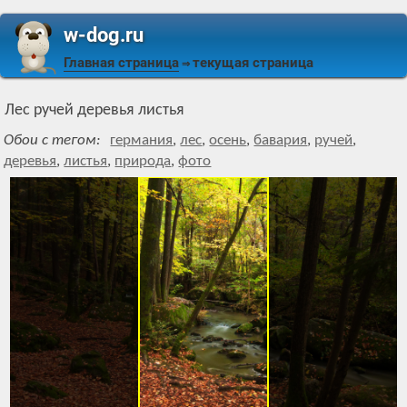
w-dog.ru
Главная страница
текущая страница
⇒
Лес ручей деревья листья
Обои с тегом:
германия
,
лес
,
осень
,
бавария
,
ручей
,
деревья
,
листья
,
природа
,
фото