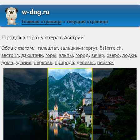
w-dog.ru
Главная страница
текущая страница
⇒
Городок в горах у озера в Австрии
Обои с тегом:
гальштат
,
зальцкаммергут
,
österreich
,
австрия
,
дахштайн
,
горы
,
альпы
,
город
,
вечер
,
озеро
,
лодки
,
дома
,
здания
,
церковь
,
природа
,
деревья
,
пейзаж