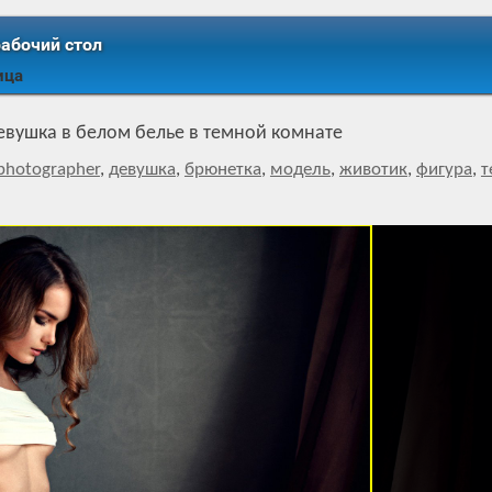
рабочий стол
ица
евушка в белом белье в темной комнате
photographer
,
девушка
,
брюнетка
,
модель
,
животик
,
фигура
,
т