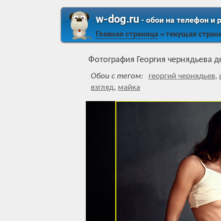
w-dog.ru
- обои на телефон и 
Главная страница
текущая стран
⇒
Фотография Георгия чернядьева д
Обои с тегом:
георгий чернядьев
,
взгляд
,
майка