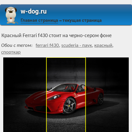
w-dog.ru
Главная страница
текущая страница
⇒
Красный Ferrari f430 стоит на черно-сером фоне
Обои с тегом:
ferrari f430
,
scuderia - паук
,
красный
,
спорткар