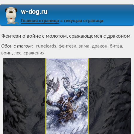
w-dog.ru
Главная страница
текущая страница
⇒
Фентези о войне с молотом, сражающемся с драконом
Обои с тегом:
runelords
,
фентези
,
зима
,
дракон
,
битва
,
воин
,
лес
,
сражения