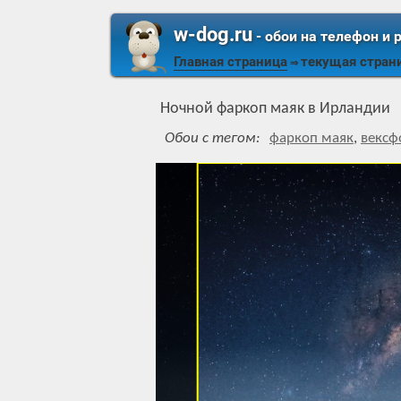
w-dog.ru
- обои на телефон и 
Главная страница
текущая стран
⇒
Ночной фаркоп маяк в Ирландии
Обои с тегом:
фаркоп маяк
,
вексф