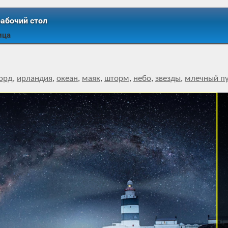
рабочий стол
ица
орд
,
ирландия
,
океан
,
маяк
,
шторм
,
небо
,
звезды
,
млечный пу