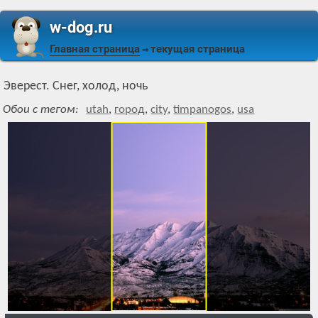
w-dog.ru
Главная страница
текущая страница
⇒
Эверест. Снег, холод, ночь
Обои с тегом:
utah
,
город
,
city
,
timpanogos
,
usa