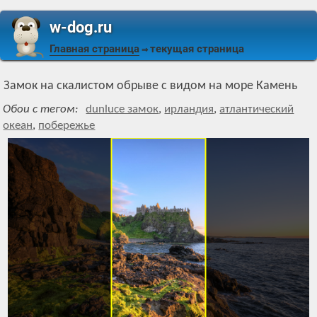
w-dog.ru
Главная страница
текущая страница
⇒
Замок на скалистом обрыве с видом на море Камень
Обои с тегом:
dunluce замок
,
ирландия
,
атлантический
океан
,
побережье