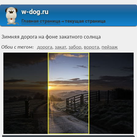
w-dog.ru
Главная страница
текущая страница
⇒
Зимняя дорога на фоне закатного солнца
Обои с тегом:
дорога
,
закат
,
забор
,
ворота
,
пейзаж