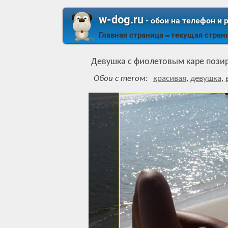
w-dog.ru
- обои на телефон и 
Главная страница
текущая стран
⇒
Девушка с фиолетовым каре позир
Обои с тегом:
красивая
,
девушка
,