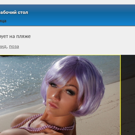
рабочий стол
ица
ует на пляже
вид
,
поза