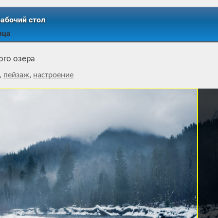
рабочий стол
ица
ого озера
,
пейзаж
,
настроение