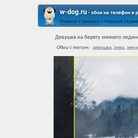
w-dog.ru
- обои на телефон и 
Главная страница
текущая стран
⇒
Девушка на берегу зимнего ледян
Обои с тегом:
девушка
,
река
,
зима