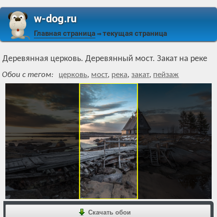
w-dog.ru
Главная страница
текущая страница
⇒
Деревянная церковь. Деревянный мост. Закат на реке
Обои с тегом:
церковь
,
мост
,
река
,
закат
,
пейзаж
Скачать обои