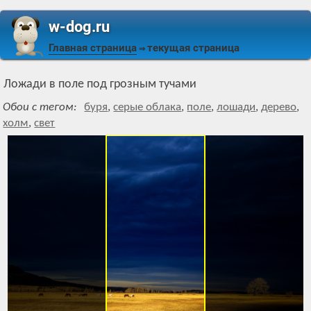
w-dog.ru
Главная страница
текущая страница
⇒
Ложади в поле под грозным тучами
Обои с тегом:
буря
,
серые облака
,
поле
,
лошади
,
дерево
,
холм
,
свет