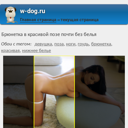
w-dog.ru
Главная страница
текущая страница
⇒
Брюнетка в красивой позе почти без белья
Обои с тегом:
девушка
,
поза
,
ноги
,
грудь
,
брюнетка
,
красивая
,
нижнее белье