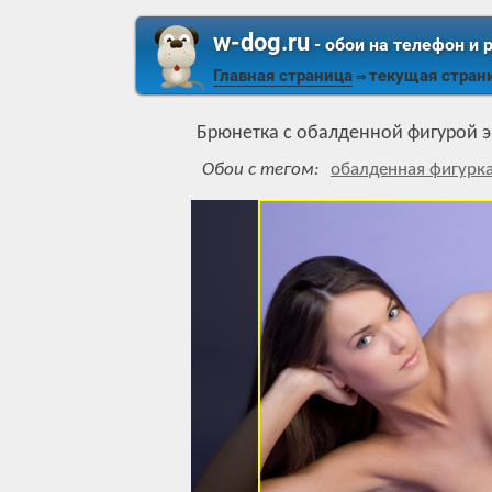
w-dog.ru
- обои на телефон и 
Главная страница
текущая стран
⇒
Брюнетка с обалденной фигурой э
Обои с тегом:
обалденная фигурк