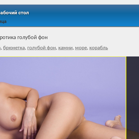
рабочий стол
ица
ротика голубой фон
а
,
брюнетка
,
голубой фон
,
камни
,
море
,
корабль