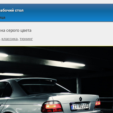
рабочий стол
ица
на серого цвета
,
классика
,
тюнинг