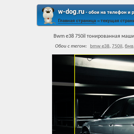
w-dog.ru
- обои на телефон и 
Главная страница
текущая стран
⇒
Bwm e38 750il тонированная маши
Обои с тегом:
bmw e38
,
750il
,
бмв