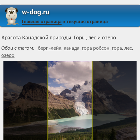
w-dog.ru
Главная страница
текущая страница
⇒
Красота Канадской природы. Горы, лес и озеро
Обои с тегом:
берг -лейк
,
канада
,
гора робсон
,
гора
,
лес
,
озеро