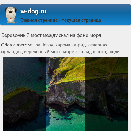
w-dog.ru
Главная страница
текущая страница
⇒
Веревочный мост между скал на фоне моря
Обои с тегом:
ballintoy
,
каррик - а-рид
,
северная
ирландия
,
веревочный мост
,
море
,
скалы
,
дорога
,
люди