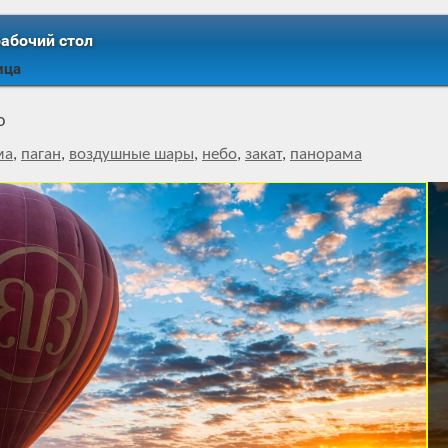
рабочий стол
ица
о
ма
,
паган
,
воздушные шары
,
небо
,
закат
,
панорама