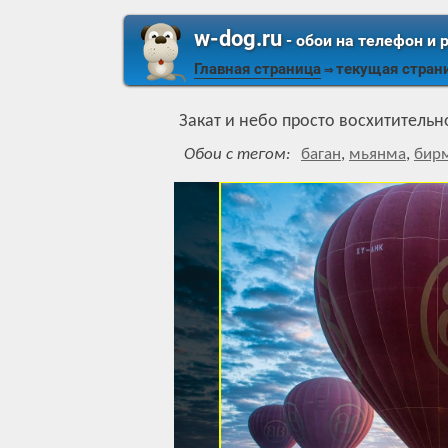
w-dog.ru
- обои на телефон и 
Главная страница
текущая стран
⇒
Закат и небо просто восхитительн
Обои с тегом:
баган
,
мьянма
,
бир