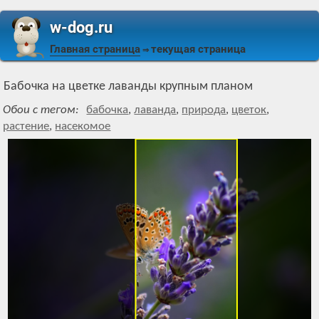
w-dog.ru
Главная страница
текущая страница
⇒
Бабочка на цветке лаванды крупным планом
Обои с тегом:
бабочка
,
лаванда
,
природа
,
цветок
,
растение
,
насекомое